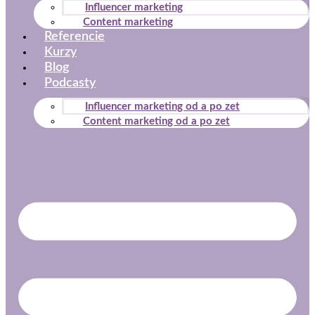
Influencer marketing
Content marketing
Referencie
Kurzy
Blog
Podcasty
Nevyhnutné
Influencer marketing od a po zet
Tieto súbory
Content marketing od a po zet
cookie nie sú
voliteľné. Sú
potrebné pre
fungovanie
webovej
stránky.
Štatistiky
Aby sme
mohli
zlepšiť
funkčnosť
a