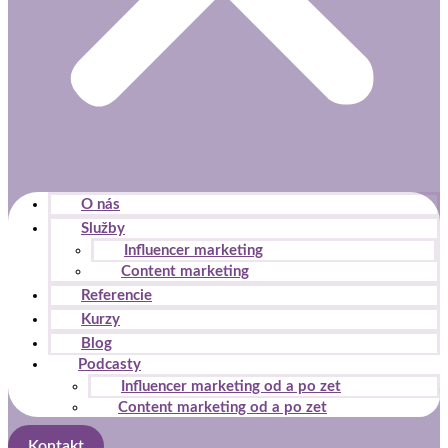
stránky zmiznú.
Marketing
Zdieľaním
svojich záujmov
a správania
počas návštevy
našej stránky
zvyšujete šancu
O nás
na zobrazenie
Služby
kvalitnejšie
Influencer marketing
prispôsobeného
Content marketing
obsahu a
ponúk.
Referencie
Kurzy
Blog
Podcasty
Influencer marketing od a po zet
Content marketing od a po zet
Kontakt