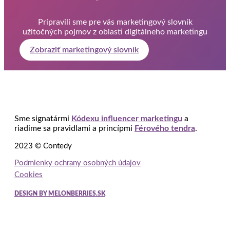
Pripravili sme pre vás marketingový slovník
užitočných pojmov z oblasti digitálneho marketingu
Zobraziť marketingový slovník
Sme signatármi
Kódexu influencer marketingu
a
riadime sa pravidlami a princípmi
Férového tendra
.
2023 © Contedy
Podmienky ochrany osobných údajov
Cookies
DESIGN BY MELONBERRIES.SK