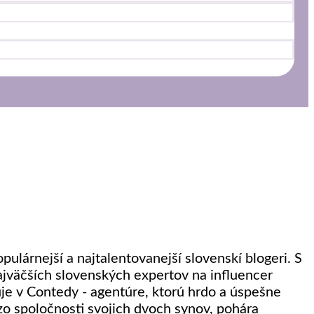
ulárnejší a najtalentovanejší slovenskí blogeri. S
ajväčších slovenských expertov na influencer
uje v Contedy - agentúre, ktorú hrdo a úspešne
zo spoločnosti svojich dvoch synov, pohára