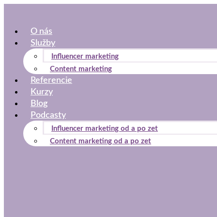
Preskočiť
na
O nás
obsah
Služby
Influencer marketing
Content marketing
Referencie
Kurzy
Blog
Podcasty
Influencer marketing od a po zet
Content marketing od a po zet