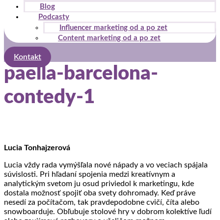
Blog
Podcasty
Influencer marketing od a po zet
Content marketing od a po zet
Kontakt
paella-barcelona-
contedy-1
Lucia Tonhajzerová
Lucia vždy rada vymýšľala nové nápady a vo veciach spájala
súvislosti. Pri hľadaní spojenia medzi kreatívnym a
analytickým svetom ju osud priviedol k marketingu, kde
dostala možnosť spojiť oba svety dohromady. Keď práve
nesedí za počítačom, tak pravdepodobne cvičí, číta alebo
snowboarduje. Obľubuje stolové hry v dobrom kolektíve ľudí