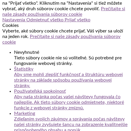
na "Prijať všetko". Kliknutím na "Nastavenia" si tiež môžete
vybrať, aký druh súborov cookie chcete povoliť.
Prečítajte si
naše zásady používania súborov cookie
Nastavenia
Odmietnuť všetko
Prijať všetko
Cookies
Vyberte, aké súbory cookie chcete prijať. Váš výber sa uloží
na jeden rok.
Prečítajte si naše zásady používania súborov
cookie
Nevyhnutné
Tieto súbory cookie nie sú voliteľné. Sú potrebné pre
fungovanie webovej stránky.
Štatistiky
Aby sme mohli zlepšiť funkčnosť a štruktúru webovej
stránky na základe spôsobu používania webovej
stránky.
Používateľská spokojnosť
Aby naša stránka počas vašej návštevy fungovala čo
najlepšie. Ak tieto súbory cookie odmietnete, niektoré
funkcie z webovej stránky zmiznú.
Marketing
Zdieľaním svojich záujmov a správania počas návštevy
našej stránky zvyšujete šancu na zobrazenie kvalitnejšie
prispôsobeného obsahu a ponúk.