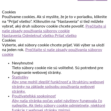
Cookies
Používame cookies. Ak si myslíte, že je to v poriadku, kliknite
na "Prijať všetko". Kliknutím na "Nastavenia" si tiež môžete
vybrať, aký druh súborov cookie chcete povoliť.
Prečítajte si
naše zásady používania súborov cookie
Nastavenia
Odmietnuť všetko
Prijať všetko
Cookies
Vyberte, aké súbory cookie chcete prijať. Váš výber sa uloží
na jeden rok.
Prečítajte si naše zásady používania súborov
cookie
Nevyhnutné
Tieto súbory cookie nie sú voliteľné. Sú potrebné pre
fungovanie webovej stránky.
Štatistiky
Aby sme mohli zlepšiť funkčnosť a štruktúru webovej
stránky na základe spôsobu používania webovej
stránky.
Používateľská spokojnosť
Aby naša stránka počas vašej návštevy fungovala čo
najlepšie. Ak tieto súbory cookie odmietnete, niektoré
funkcie z webovej stránky zmiznú.