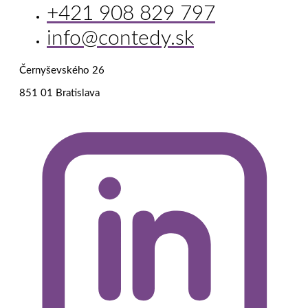
+421 908 829 797
info@contedy.sk
Černyševského 26
851 01 Bratislava