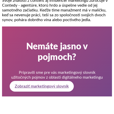
Svoje znalosti z content aj influencer marketingu zúročuje v
Contedy - agentúre, ktorú hrdo a úspešne vedie od jej
samotného začiatku. Keďže time manažment má v malíčku,
keď sa nevenuje práci, teší sa zo spoločnosti svojich dvoch
synov, pohára dobrého vína alebo poctivého jedla.
Nemáte jasno v
pojmoch?
Pripravili sme pre vás marketingový slovník
užitočných pojmov z oblasti digitálneho marketingu
Zobraziť marketingový slovník