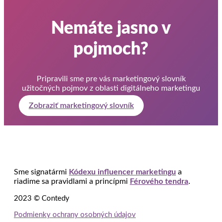
Nemáte jasno v
pojmoch?
Pripravili sme pre vás marketingový slovník
užitočných pojmov z oblasti digitálneho marketingu
Zobraziť marketingový slovník
Sme signatármi
Kódexu influencer marketingu
a
riadime sa pravidlami a princípmi
Férového tendra
.
2023 © Contedy
Podmienky ochrany osobných údajov