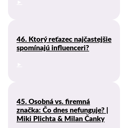
►
46. Ktorý reťazec najčastejšie
spomínajú influenceri?
►
45. Osobná vs. firemná
značka: Čo dnes nefunguje? |
Miki Plichta & Milan Čanky