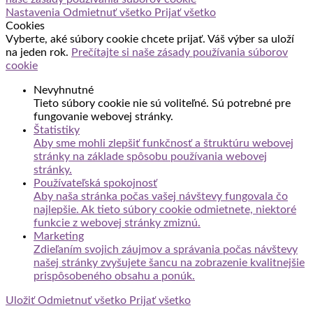
Nastavenia
Odmietnuť všetko
Prijať všetko
Cookies
Vyberte, aké súbory cookie chcete prijať. Váš výber sa uloží
na jeden rok.
Prečítajte si naše zásady používania súborov
cookie
Nevyhnutné
Tieto súbory cookie nie sú voliteľné. Sú potrebné pre
fungovanie webovej stránky.
Štatistiky
Aby sme mohli zlepšiť funkčnosť a štruktúru webovej
stránky na základe spôsobu používania webovej
stránky.
Používateľská spokojnosť
Aby naša stránka počas vašej návštevy fungovala čo
najlepšie. Ak tieto súbory cookie odmietnete, niektoré
funkcie z webovej stránky zmiznú.
Marketing
Zdieľaním svojich záujmov a správania počas návštevy
našej stránky zvyšujete šancu na zobrazenie kvalitnejšie
prispôsobeného obsahu a ponúk.
Uložiť
Odmietnuť všetko
Prijať všetko