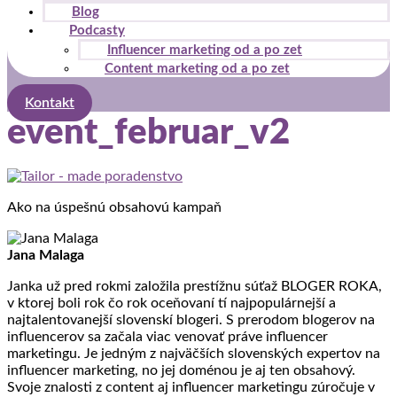
Blog
stránky zmiznú.
Podcasty
Influencer marketing od a po zet
Content marketing od a po zet
Marketing
Zdieľaním
Kontakt
svojich záujmov
event_februar_v2
a správania
počas návštevy
našej stránky
zvyšujete šancu
na zobrazenie
Ako na úspešnú obsahovú kampaň
kvalitnejšie
prispôsobeného
obsahu a
Jana Malaga
ponúk.
Janka už pred rokmi založila prestížnu súťaž BLOGER ROKA,
v ktorej boli rok čo rok oceňovaní tí najpopulárnejší a
najtalentovanejší slovenskí blogeri. S prerodom blogerov na
influencerov sa začala viac venovať práve influencer
marketingu. Je jedným z najväčších slovenských expertov na
influencer marketing, no jej doménou je aj ten obsahový.
Svoje znalosti z content aj influencer marketingu zúročuje v