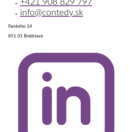
+421 908 829 797
info@contedy.sk
Farského 24
851 01 Bratislava