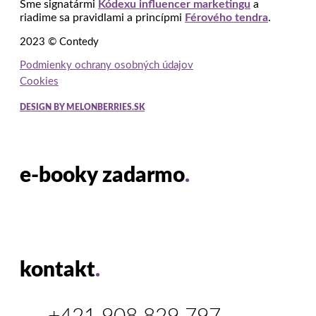
Sme signatármi
Kódexu influencer marketingu
a
riadime sa pravidlami a princípmi
Férového tendra
.
2023 © Contedy
Podmienky ochrany osobných údajov
Cookies
DESIGN BY MELONBERRIES.SK
e-booky zadarmo
.
kontakt
.