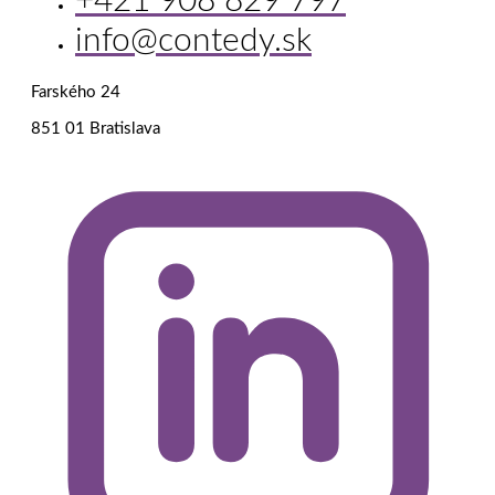
+421 908 829 797
info@contedy.sk
Farského 24
851 01 Bratislava