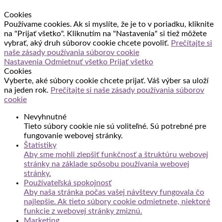
Cookies
Používame cookies. Ak si myslíte, že je to v poriadku, kliknite
na "Prijať všetko". Kliknutím na "Nastavenia" si tiež môžete
vybrať, aký druh súborov cookie chcete povoliť.
Prečítajte si
naše zásady používania súborov cookie
Nastavenia
Odmietnuť všetko
Prijať všetko
Cookies
Vyberte, aké súbory cookie chcete prijať. Váš výber sa uloží
na jeden rok.
Prečítajte si naše zásady používania súborov
cookie
Nevyhnutné
Tieto súbory cookie nie sú voliteľné. Sú potrebné pre
fungovanie webovej stránky.
Štatistiky
Aby sme mohli zlepšiť funkčnosť a štruktúru webovej
stránky na základe spôsobu používania webovej
stránky.
Používateľská spokojnosť
Aby naša stránka počas vašej návštevy fungovala čo
najlepšie. Ak tieto súbory cookie odmietnete, niektoré
funkcie z webovej stránky zmiznú.
Marketing