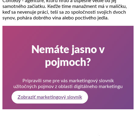
Contedy - agentúre, ktorú hrdo a úspešne vedie od jej
samotného začiatku. Keďže time manažment má v malíčku,
keď sa nevenuje práci, teší sa zo spoločnosti svojich dvoch
synov, pohára dobrého vína alebo poctivého jedla.
Nemáte jasno v
pojmoch?
Pripravili sme pre vás marketingový slovník
užitočných pojmov z oblasti digitálneho marketingu
Zobraziť marketingový slovník