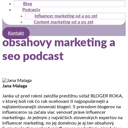
Blog
stránky zmiznú.
Podcasty
Influencer marketing od a po zet
Content marketing od a po zet
Marketing
Zdieľaním
Kontakt
svojich záujmov
obsahovy marketing a
a správania
počas návštevy
našej stránky
seo podcast
zvyšujete šancu
na zobrazenie
kvalitnejšie
prispôsobeného
obsahu a
ponúk.
Jana Malaga
Janka už pred rokmi založila prestížnu súťaž BLOGER ROKA,
v ktorej boli rok čo rok oceňovaní tí najpopulárnejší a
najtalentovanejší slovenskí blogeri. S prerodom blogerov na
influencerov sa začala viac venovať práve influencer
marketingu. Je jedným z najväčších slovenských expertov na
influencer marketing, no jej doménou je aj ten obsahový.