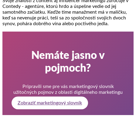
Svoje znalosti z content aj influencer marketingu zúročuje v
Contedy - agentúre, ktorú hrdo a úspešne vedie od jej
samotného začiatku. Keďže time manažment má v malíčku,
keď sa nevenuje práci, teší sa zo spoločnosti svojich dvoch
synov, pohára dobrého vína alebo poctivého jedla.
Nemáte jasno v
pojmoch?
Pripravili sme pre vás marketingový slovník
užitočných pojmov z oblasti digitálneho marketingu
Zobraziť marketingový slovník