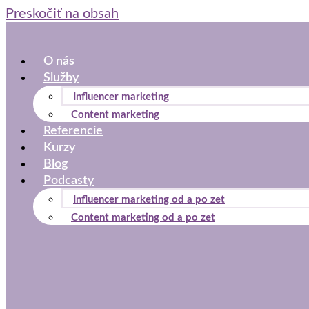
Preskočiť na obsah
O nás
Služby
Influencer marketing
Content marketing
Referencie
Kurzy
Blog
Podcasty
Influencer marketing od a po zet
Content marketing od a po zet