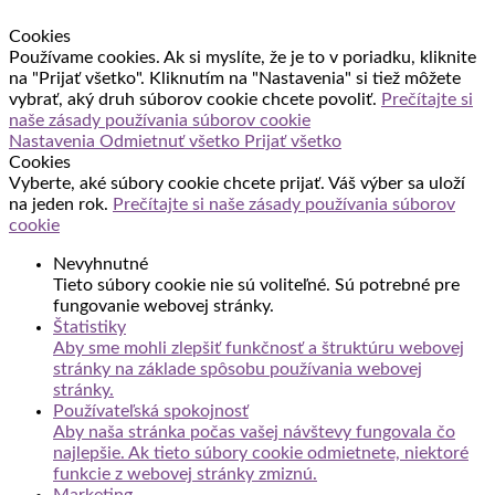
Cookies
Používame cookies. Ak si myslíte, že je to v poriadku, kliknite
na "Prijať všetko". Kliknutím na "Nastavenia" si tiež môžete
vybrať, aký druh súborov cookie chcete povoliť.
Prečítajte si
naše zásady používania súborov cookie
Nastavenia
Odmietnuť všetko
Prijať všetko
Cookies
Vyberte, aké súbory cookie chcete prijať. Váš výber sa uloží
na jeden rok.
Prečítajte si naše zásady používania súborov
cookie
Nevyhnutné
Tieto súbory cookie nie sú voliteľné. Sú potrebné pre
fungovanie webovej stránky.
Štatistiky
Aby sme mohli zlepšiť funkčnosť a štruktúru webovej
stránky na základe spôsobu používania webovej
stránky.
Používateľská spokojnosť
Aby naša stránka počas vašej návštevy fungovala čo
najlepšie. Ak tieto súbory cookie odmietnete, niektoré
funkcie z webovej stránky zmiznú.
Marketing