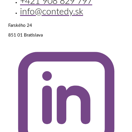
+421 908 829 797
info@contedy.sk
Farského 24
851 01 Bratislava