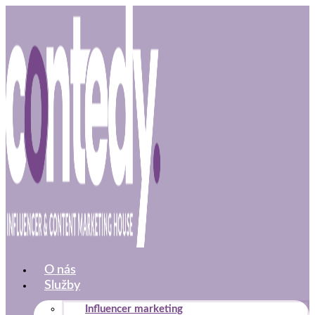
Preskočiť
na
obsah
O nás
Služby
Influencer marketing