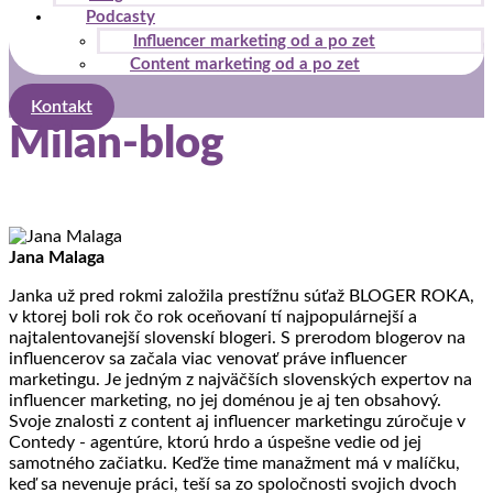
Podcasty
Influencer marketing od a po zet
Content marketing od a po zet
Kontakt
Milan-blog
Jana Malaga
Janka už pred rokmi založila prestížnu súťaž BLOGER ROKA,
v ktorej boli rok čo rok oceňovaní tí najpopulárnejší a
najtalentovanejší slovenskí blogeri. S prerodom blogerov na
influencerov sa začala viac venovať práve influencer
marketingu. Je jedným z najväčších slovenských expertov na
influencer marketing, no jej doménou je aj ten obsahový.
Svoje znalosti z content aj influencer marketingu zúročuje v
Contedy - agentúre, ktorú hrdo a úspešne vedie od jej
samotného začiatku. Keďže time manažment má v malíčku,
keď sa nevenuje práci, teší sa zo spoločnosti svojich dvoch