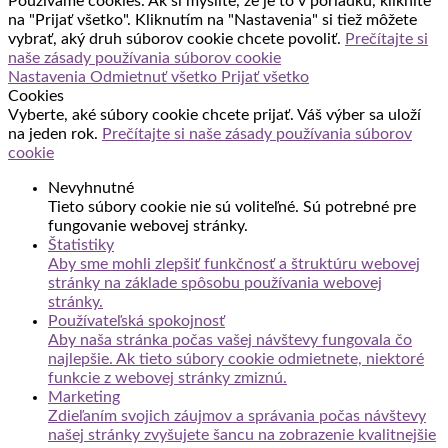
Používame cookies. Ak si myslíte, že je to v poriadku, kliknite
na "Prijať všetko". Kliknutím na "Nastavenia" si tiež môžete
vybrať, aký druh súborov cookie chcete povoliť.
Prečítajte si
naše zásady používania súborov cookie
Nastavenia
Odmietnuť všetko
Prijať všetko
Cookies
Vyberte, aké súbory cookie chcete prijať. Váš výber sa uloží
na jeden rok.
Prečítajte si naše zásady používania súborov
cookie
Nevyhnutné
Tieto súbory cookie nie sú voliteľné. Sú potrebné pre
fungovanie webovej stránky.
Štatistiky
Aby sme mohli zlepšiť funkčnosť a štruktúru webovej
stránky na základe spôsobu používania webovej
stránky.
Používateľská spokojnosť
Aby naša stránka počas vašej návštevy fungovala čo
najlepšie. Ak tieto súbory cookie odmietnete, niektoré
funkcie z webovej stránky zmiznú.
Marketing
Zdieľaním svojich záujmov a správania počas návštevy
našej stránky zvyšujete šancu na zobrazenie kvalitnejšie