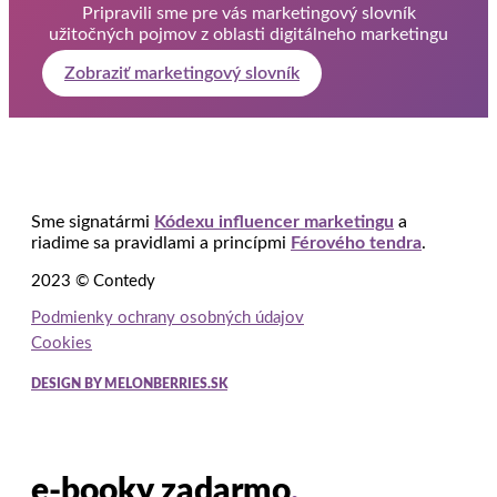
Pripravili sme pre vás marketingový slovník
užitočných pojmov z oblasti digitálneho marketingu
Zobraziť marketingový slovník
Sme signatármi
Kódexu influencer marketingu
a
riadime sa pravidlami a princípmi
Férového tendra
.
2023 © Contedy
Podmienky ochrany osobných údajov
Cookies
DESIGN BY MELONBERRIES.SK
e-booky zadarmo
.