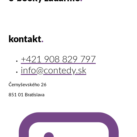
kontakt
.
+421 908 829 797
info@contedy.sk
Černyševského 26
851 01 Bratislava