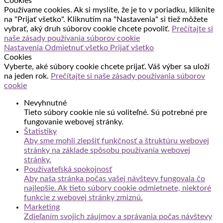
Cookies
Používame cookies. Ak si myslíte, že je to v poriadku, kliknite
na "Prijať všetko". Kliknutím na "Nastavenia" si tiež môžete
vybrať, aký druh súborov cookie chcete povoliť.
Prečítajte si
naše zásady používania súborov cookie
Nastavenia
Odmietnuť všetko
Prijať všetko
Cookies
Vyberte, aké súbory cookie chcete prijať. Váš výber sa uloží
na jeden rok.
Prečítajte si naše zásady používania súborov
cookie
Nevyhnutné
Tieto súbory cookie nie sú voliteľné. Sú potrebné pre
fungovanie webovej stránky.
Štatistiky
Aby sme mohli zlepšiť funkčnosť a štruktúru webovej
stránky na základe spôsobu používania webovej
stránky.
Používateľská spokojnosť
Aby naša stránka počas vašej návštevy fungovala čo
najlepšie. Ak tieto súbory cookie odmietnete, niektoré
funkcie z webovej stránky zmiznú.
Marketing
Zdieľaním svojich záujmov a správania počas návštevy