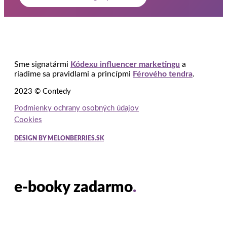
Sme signatármi
Kódexu influencer marketingu
a
riadime sa pravidlami a princípmi
Férového tendra
.
2023 © Contedy
Podmienky ochrany osobných údajov
Cookies
DESIGN BY MELONBERRIES.SK
e-booky zadarmo
.