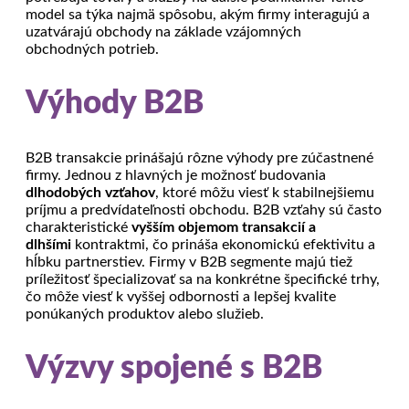
model sa týka najmä spôsobu, akým firmy interagujú a
uzatvárajú obchody na základe vzájomných
obchodných potrieb.
Výhody B2B
B2B transakcie prinášajú rôzne výhody pre zúčastnené
firmy. Jednou z hlavných je možnosť budovania
dlhodobých vzťahov
, ktoré môžu viesť k stabilnejšiemu
príjmu a predvídateľnosti obchodu. B2B vzťahy sú často
charakteristické
vyšším objemom transakcií a
dlhšími
kontraktmi, čo prináša ekonomickú efektivitu a
hĺbku partnerstiev. Firmy v B2B segmente majú tiež
príležitosť špecializovať sa na konkrétne špecifické trhy,
čo môže viesť k vyššej odbornosti a lepšej kvalite
ponúkaných produktov alebo služieb.
Výzvy spojené s B2B