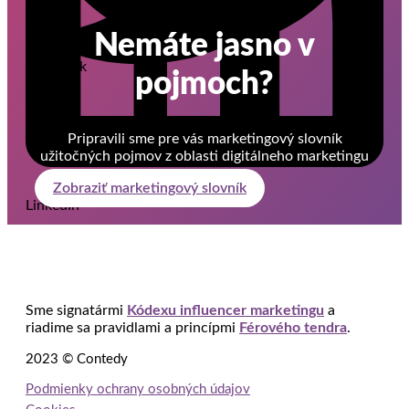
Nemáte jasno v
Facebook
pojmoch?
Twitter
Pripravili sme pre vás marketingový slovník
užitočných pojmov z oblasti digitálneho marketingu
Zobraziť marketingový slovník
LinkedIn
Sme signatármi
Kódexu influencer marketingu
a
riadime sa pravidlami a princípmi
Férového tendra
.
2023 © Contedy
Podmienky ochrany osobných údajov