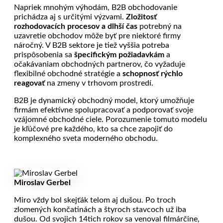
Napriek mnohým výhodám, B2B obchodovanie
prichádza aj s určitými výzvami.
Zložitosť
rozhodovacích procesov a dlhší čas
potrebný na
uzavretie obchodov môže byť pre niektoré firmy
náročný. V B2B sektore je tiež vyššia potreba
prispôsobenia sa
špecifickým požiadavkám
a
očakávaniam obchodných partnerov, čo vyžaduje
flexibilné obchodné stratégie a
schopnosť rýchlo
reagovať
na zmeny v trhovom prostredí.
B2B je dynamický obchodný model, ktorý umožňuje
firmám efektívne spolupracovať a podporovať svoje
vzájomné obchodné ciele. Porozumenie tomuto modelu
je kľúčové pre každého, kto sa chce zapojiť do
komplexného sveta moderného obchodu.
Miroslav Gerbel
Miro vždy bol skejťák telom aj dušou. Po troch
zlomených končatinách a štyroch stavcoch už iba
dušou. Od svojich 14tich rokov sa venoval filmárčine,