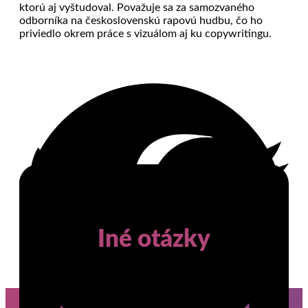
ktorú aj vyštudoval. Považuje sa za samozvaného
odborníka na československú rapovú hudbu, čo ho
priviedlo okrem práce s vizuálom aj ku copywritingu.
Iné otázky