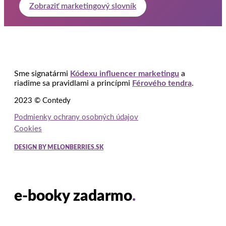
Zobraziť marketingový slovník
Sme signatármi
Kódexu influencer marketingu
a
riadime sa pravidlami a princípmi
Férového tendra
.
2023 © Contedy
Podmienky ochrany osobných údajov
Cookies
DESIGN BY MELONBERRIES.SK
e-booky zadarmo
.