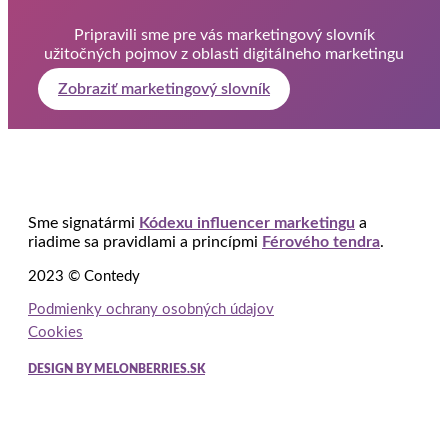
Pripravili sme pre vás marketingový slovník
užitočných pojmov z oblasti digitálneho marketingu
Zobraziť marketingový slovník
Sme signatármi
Kódexu influencer marketingu
a
riadime sa pravidlami a princípmi
Férového tendra
.
2023 © Contedy
Podmienky ochrany osobných údajov
Cookies
DESIGN BY MELONBERRIES.SK