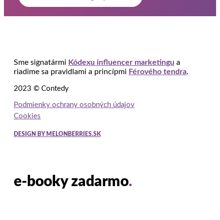
Sme signatármi
Kódexu influencer marketingu
a
riadime sa pravidlami a princípmi
Férového tendra
.
2023 © Contedy
Podmienky ochrany osobných údajov
Cookies
DESIGN BY MELONBERRIES.SK
e-booky zadarmo
.