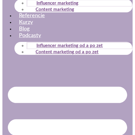
Influencer marketing
Content marketing
Referencie
Kurzy
Blog
Podcasty
Nevyhnutné
Influencer marketing od a po zet
Tieto súbory
Content marketing od a po zet
cookie nie sú
voliteľné. Sú
potrebné pre
fungovanie
webovej
stránky.
Štatistiky
Aby sme
mohli
zlepšiť
funkčnosť
a