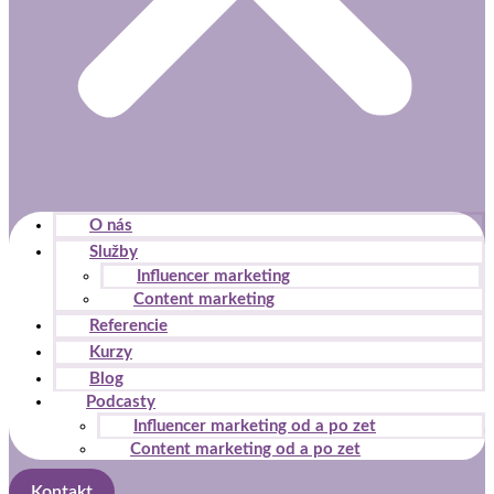
stránky zmiznú.
Marketing
Zdieľaním
svojich záujmov
a správania
počas návštevy
našej stránky
zvyšujete šancu
O nás
na zobrazenie
Služby
kvalitnejšie
Influencer marketing
prispôsobeného
Content marketing
obsahu a
ponúk.
Referencie
Kurzy
Blog
Podcasty
Influencer marketing od a po zet
Content marketing od a po zet
Kontakt