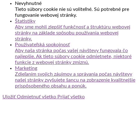
Nevyhnutné
Tieto súbory cookie nie sú voliteľné. Sú potrebné pre
fungovanie webovej stránky.
Štatistiky
Aby sme mohli zlepšiť funkčnosť a štruktúru webovej
stránky na základe spôsobu používania webovej
stránky.
Používateľská spokojnosť
Aby naša stránka počas vašej návštevy fungovala čo
najlepšie. Ak tieto súbory cookie odmietnete, niektoré
funkcie z webovej stránky zmiznú.
Marketing
Zdieľaním svojich záujmov a správania počas návštevy
našej stránky zvyšujete šancu na zobrazenie kvalitnejšie
prispôsobeného obsahu a ponúk.
Uložiť
Odmietnuť všetko
Prijať všetko