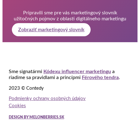
Pripravili sme pre vás marketingový slovník
užitočných pojmov z oblasti digitálneho marketingu
Zobraziť marketingový slovník
Sme signatármi
Kódexu influencer marketingu
a
riadime sa pravidlami a princípmi
Férového tendra
.
2023 © Contedy
Podmienky ochrany osobných údajov
Cookies
DESIGN BY MELONBERRIES.SK