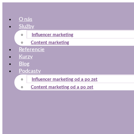
Preskočiť
na
O nás
obsah
Služby
Influencer marketing
Content marketing
Referencie
Kurzy
Blog
Podcasty
Influencer marketing od a po zet
Content marketing od a po zet