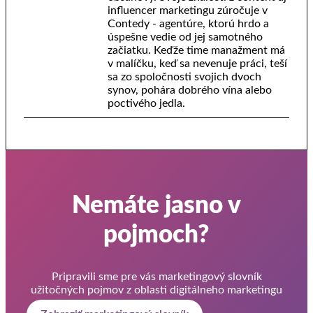
influencer marketingu zúročuje v
Contedy - agentúre, ktorú hrdo a
úspešne vedie od jej samotného
začiatku. Keďže time manažment má
v malíčku, keď sa nevenuje práci, teší
sa zo spoločnosti svojich dvoch
synov, pohára dobrého vína alebo
poctivého jedla.
Nemáte jasno v
pojmoch?
Pripravili sme pre vás marketingový slovník
užitočných pojmov z oblasti digitálneho marketingu