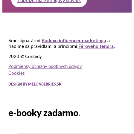
Zobraziť marketingový slovník
Sme signatármi
Kódexu influencer marketingu
a
riadime sa pravidlami a princípmi
Férového tendra
.
2023 © Contedy
Podmienky ochrany osobných údajov
Cookies
DESIGN BY MELONBERRIES.SK
e-booky zadarmo
.