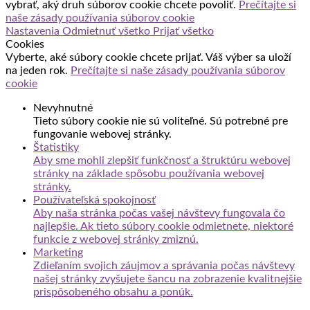
vybrať, aký druh súborov cookie chcete povoliť.
Prečítajte si
naše zásady používania súborov cookie
Nastavenia
Odmietnuť všetko
Prijať všetko
Cookies
Vyberte, aké súbory cookie chcete prijať. Váš výber sa uloží
na jeden rok.
Prečítajte si naše zásady používania súborov
cookie
Nevyhnutné
Tieto súbory cookie nie sú voliteľné. Sú potrebné pre
fungovanie webovej stránky.
Štatistiky
Aby sme mohli zlepšiť funkčnosť a štruktúru webovej
stránky na základe spôsobu používania webovej
stránky.
Používateľská spokojnosť
Aby naša stránka počas vašej návštevy fungovala čo
najlepšie. Ak tieto súbory cookie odmietnete, niektoré
funkcie z webovej stránky zmiznú.
Marketing
Zdieľaním svojich záujmov a správania počas návštevy
našej stránky zvyšujete šancu na zobrazenie kvalitnejšie
prispôsobeného obsahu a ponúk.