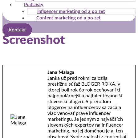
Podcasty
Influencer marketing od a po zet
Content marketing od a po zet
Kontakt
Screenshot
Jana Malaga
Janka už pred rokmi založila
prestížnu súťaž BLOGER ROKA, v
ktorej boli rok čo rok oceňovaní tí
najpopulárnejší a najtalentovanejší
slovenskí blogeri. S prerodom
blogerov na influencerov sa začala
viac venovať práve influencer
marketingu. Je jedným z najväčších
slovenských expertov na influencer
marketing, no jej doménou je aj ten
obsahový. Svoje znalosti z content aj