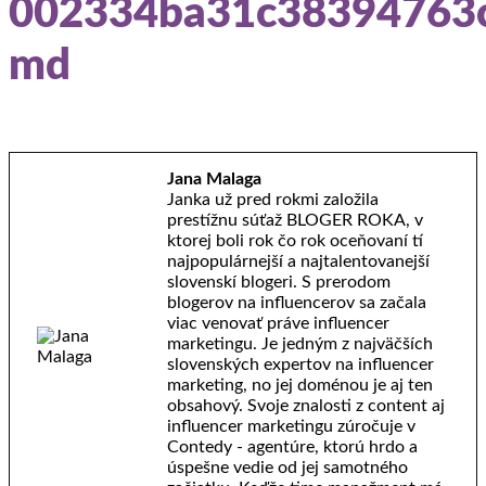
002334ba31c38394763
md
Jana Malaga
Janka už pred rokmi založila
prestížnu súťaž BLOGER ROKA, v
ktorej boli rok čo rok oceňovaní tí
najpopulárnejší a najtalentovanejší
slovenskí blogeri. S prerodom
blogerov na influencerov sa začala
viac venovať práve influencer
marketingu. Je jedným z najväčších
slovenských expertov na influencer
marketing, no jej doménou je aj ten
obsahový. Svoje znalosti z content aj
influencer marketingu zúročuje v
Contedy - agentúre, ktorú hrdo a
úspešne vedie od jej samotného