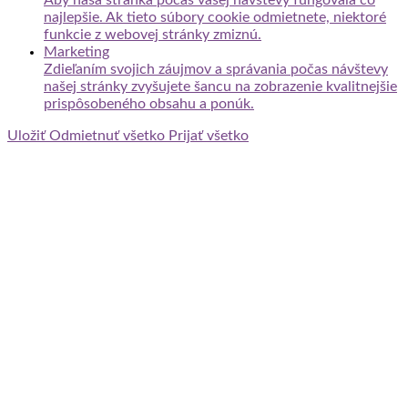
najlepšie. Ak tieto súbory cookie odmietnete, niektoré
funkcie z webovej stránky zmiznú.
Marketing
Zdieľaním svojich záujmov a správania počas návštevy
našej stránky zvyšujete šancu na zobrazenie kvalitnejšie
prispôsobeného obsahu a ponúk.
Uložiť
Odmietnuť všetko
Prijať všetko