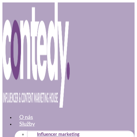
Preskočiť
na
obsah
O nás
Služby
Influencer marketing