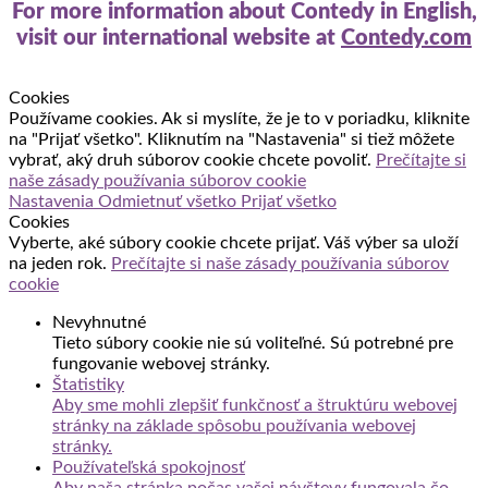
For more information about Contedy in English,
visit our international website at
Contedy.com
Cookies
Používame cookies. Ak si myslíte, že je to v poriadku, kliknite
na "Prijať všetko". Kliknutím na "Nastavenia" si tiež môžete
vybrať, aký druh súborov cookie chcete povoliť.
Prečítajte si
naše zásady používania súborov cookie
Nastavenia
Odmietnuť všetko
Prijať všetko
Cookies
Vyberte, aké súbory cookie chcete prijať. Váš výber sa uloží
na jeden rok.
Prečítajte si naše zásady používania súborov
cookie
Nevyhnutné
Tieto súbory cookie nie sú voliteľné. Sú potrebné pre
fungovanie webovej stránky.
Štatistiky
Aby sme mohli zlepšiť funkčnosť a štruktúru webovej
stránky na základe spôsobu používania webovej
stránky.
Používateľská spokojnosť
Aby naša stránka počas vašej návštevy fungovala čo