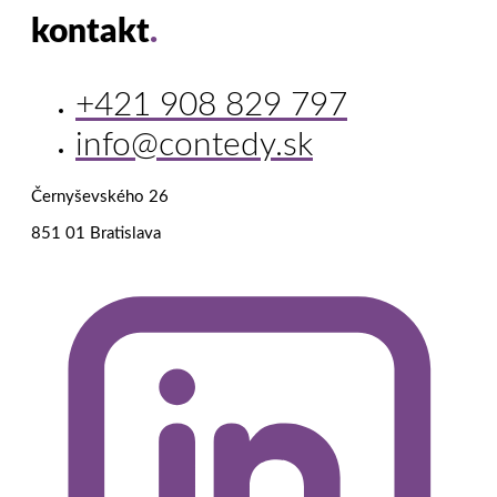
kontakt
.
+421 908 829 797
info@contedy.sk
Černyševského 26
851 01 Bratislava