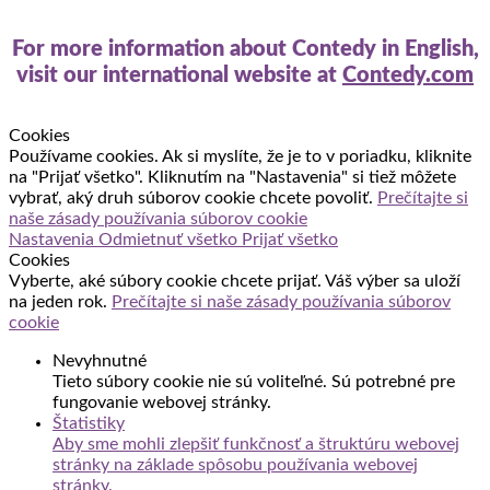
For more information about Contedy in English,
visit our international website at
Contedy.com
Cookies
Používame cookies. Ak si myslíte, že je to v poriadku, kliknite
na "Prijať všetko". Kliknutím na "Nastavenia" si tiež môžete
vybrať, aký druh súborov cookie chcete povoliť.
Prečítajte si
naše zásady používania súborov cookie
Nastavenia
Odmietnuť všetko
Prijať všetko
Cookies
Vyberte, aké súbory cookie chcete prijať. Váš výber sa uloží
na jeden rok.
Prečítajte si naše zásady používania súborov
cookie
Nevyhnutné
Tieto súbory cookie nie sú voliteľné. Sú potrebné pre
fungovanie webovej stránky.
Štatistiky
Aby sme mohli zlepšiť funkčnosť a štruktúru webovej
stránky na základe spôsobu používania webovej
stránky.