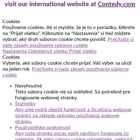
visit our international website at
Contedy.com
Cookies
Používame cookies. Ak si myslíte, že je to v poriadku, kliknite
na "Prijať všetko". Kliknutím na "Nastavenia" si tiež môžete
vybrať, aký druh súborov cookie chcete povoliť.
Prečítajte si
naše zásady používania súborov cookie
Nastavenia
Odmietnuť všetko
Prijať všetko
Cookies
Vyberte, aké súbory cookie chcete prijať. Váš výber sa uloží
na jeden rok.
Prečítajte si naše zásady používania súborov
cookie
Nevyhnutné
Tieto súbory cookie nie sú voliteľné. Sú potrebné pre
fungovanie webovej stránky.
Štatistiky
Aby sme mohli zlepšiť funkčnosť a štruktúru webovej
stránky na základe spôsobu používania webovej
stránky.
Používateľská spokojnosť
Aby naša stránka počas vašej návštevy fungovala čo
najlepšie. Ak tieto súbory cookie odmietnete, niektoré