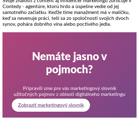
Svoje znalosti z content aj influencer marketingu zúročuje v
Contedy - agentúre, ktorú hrdo a úspešne vedie od jej
samotného začiatku. Keďže time manažment má v malíčku,
keď sa nevenuje práci, teší sa zo spoločnosti svojich dvoch
synov, pohára dobrého vína alebo poctivého jedla.
Nemáte jasno v
pojmoch?
Pripravili sme pre vás marketingový slovník
užitočných pojmov z oblasti digitálneho marketingu
Zobraziť marketingový slovník