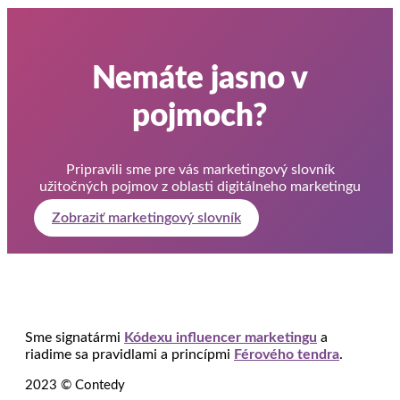
Nemáte jasno v
pojmoch?
Pripravili sme pre vás marketingový slovník
užitočných pojmov z oblasti digitálneho marketingu
Zobraziť marketingový slovník
Sme signatármi
Kódexu influencer marketingu
a
riadime sa pravidlami a princípmi
Férového tendra
.
2023 © Contedy