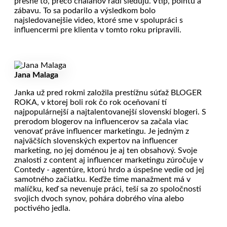
presne to, prečo chalanov radi sledujú. Vtip, pointu a
zábavu. To sa podarilo a výsledkom bolo
najsledovanejšie video, ktoré sme v spolupráci s
influencermi pre klienta v tomto roku pripravili.
Jana Malaga
Janka už pred rokmi založila prestížnu súťaž BLOGER
ROKA, v ktorej boli rok čo rok oceňovaní tí
najpopulárnejší a najtalentovanejší slovenskí blogeri. S
prerodom blogerov na influencerov sa začala viac
venovať práve influencer marketingu. Je jedným z
najväčších slovenských expertov na influencer
marketing, no jej doménou je aj ten obsahový. Svoje
znalosti z content aj influencer marketingu zúročuje v
Contedy - agentúre, ktorú hrdo a úspešne vedie od jej
samotného začiatku. Keďže time manažment má v
malíčku, keď sa nevenuje práci, teší sa zo spoločnosti
svojich dvoch synov, pohára dobrého vína alebo
poctivého jedla.