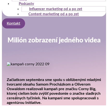
Podcasty
Influencer marketing od a po zet
Content marketing od a po zet
Kontakt
Milión zobrazení jedného videa
Začiatkom septembra sme spolu s obľúbenými mladými
tvorcami obsahu Samom Procházkom a Oliverom
Oswaldom realizovali kampaň pre značku Corny Big,
ktorej cieľom bolo zvýšiť povedomie o značke sladkých
cereálnych tyčiniek. Na kampani sme spolupracovali s
agentúrou Initiative.