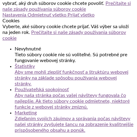
vybrať, aký druh súborov cookie chcete povoliť.
Prečítajte si
naše zásady používania súborov cookie
Nastavenia
Odmietnuť všetko
Prijať všetko
Cookies
Vyberte, aké súbory cookie chcete prijať. Váš výber sa uloží
na jeden rok.
Prečítajte si naše zásady používania súborov
cookie
Nevyhnutné
Tieto súbory cookie nie sú voliteľné. Sú potrebné pre
fungovanie webovej stránky.
Štatistiky
Aby sme mohli zlepšiť funkčnosť a štruktúru webovej
stránky na základe spôsobu používania webovej
stránky.
Používateľská spokojnosť
Aby naša stránka počas vašej návštevy fungovala čo
najlepšie. Ak tieto súbory cookie odmietnete, niektoré
funkcie z webovej stránky zmiznú.
Marketing
Zdieľaním svojich záujmov a správania počas návštevy
našej stránky zvyšujete šancu na zobrazenie kvalitnejšie
prispôsobeného obsahu a ponúk.