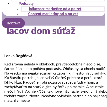
Podcasty
Influencer marketing od a po zet
Content marketing od a po zet
Kontakt
lacov dom súťaž
Lenka Begáňová
Keď zrovna nelieta v oblakoch, pravdepodobne niečo píše,
čarbe, číta alebo počúva podcasty. Občas by sa chcela nudiť.
Na všetko má nejaký zoznam či zápisník, miesto hlavy šuflíky.
Ku šťastiu potrebuje len veľký úložný priestor a perá, ktoré
ľahko kĺžu. Radosť jej robí pozorovať svet a ľudí v ňom, a
zachytávať to na starý digitálny foťák po mamke. A neustále
niečo hľadá! Ak nie kľúče, tak nové inšpirácie, synonymá aleb
trebárs zmysel života. Nedávno vyhlásila pátranie po najlepše
matchi v meste.