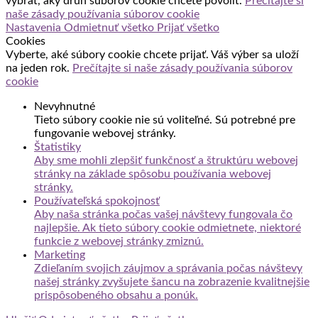
vybrať, aký druh súborov cookie chcete povoliť.
Prečítajte si
naše zásady používania súborov cookie
Nastavenia
Odmietnuť všetko
Prijať všetko
Cookies
Vyberte, aké súbory cookie chcete prijať. Váš výber sa uloží
na jeden rok.
Prečítajte si naše zásady používania súborov
cookie
Nevyhnutné
Tieto súbory cookie nie sú voliteľné. Sú potrebné pre
fungovanie webovej stránky.
Štatistiky
Aby sme mohli zlepšiť funkčnosť a štruktúru webovej
stránky na základe spôsobu používania webovej
stránky.
Používateľská spokojnosť
Aby naša stránka počas vašej návštevy fungovala čo
najlepšie. Ak tieto súbory cookie odmietnete, niektoré
funkcie z webovej stránky zmiznú.
Marketing
Zdieľaním svojich záujmov a správania počas návštevy
našej stránky zvyšujete šancu na zobrazenie kvalitnejšie
prispôsobeného obsahu a ponúk.