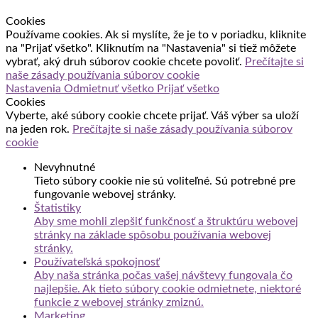
Cookies
Používame cookies. Ak si myslíte, že je to v poriadku, kliknite
na "Prijať všetko". Kliknutím na "Nastavenia" si tiež môžete
vybrať, aký druh súborov cookie chcete povoliť.
Prečítajte si
naše zásady používania súborov cookie
Nastavenia
Odmietnuť všetko
Prijať všetko
Cookies
Vyberte, aké súbory cookie chcete prijať. Váš výber sa uloží
na jeden rok.
Prečítajte si naše zásady používania súborov
cookie
Nevyhnutné
Tieto súbory cookie nie sú voliteľné. Sú potrebné pre
fungovanie webovej stránky.
Štatistiky
Aby sme mohli zlepšiť funkčnosť a štruktúru webovej
stránky na základe spôsobu používania webovej
stránky.
Používateľská spokojnosť
Aby naša stránka počas vašej návštevy fungovala čo
najlepšie. Ak tieto súbory cookie odmietnete, niektoré
funkcie z webovej stránky zmiznú.
Marketing