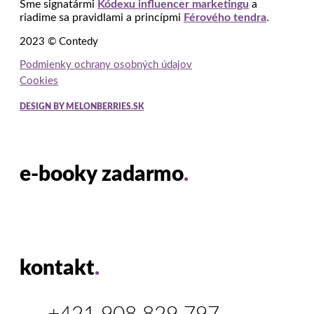
Sme signatármi
Kódexu influencer marketingu
a
riadime sa pravidlami a princípmi
Férového tendra
.
2023 © Contedy
Podmienky ochrany osobných údajov
Cookies
DESIGN BY MELONBERRIES.SK
e-booky zadarmo
.
kontakt
.