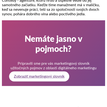
Contedy - agentúre, ktorú hrdo a úspešne vedie od jej
samotného začiatku. Keďže time manažment má v malíčku,
keď sa nevenuje práci, teší sa zo spoločnosti svojich dvoch
synov, pohára dobrého vína alebo poctivého jedla.
Nemáte jasno v
pojmoch?
Pripravili sme pre vás marketingový slovník
užitočných pojmov z oblasti digitálneho marketingu
Zobraziť marketingový slovník