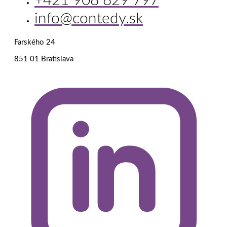
+421 908 829 797
info@contedy.sk
Farského 24
851 01 Bratislava