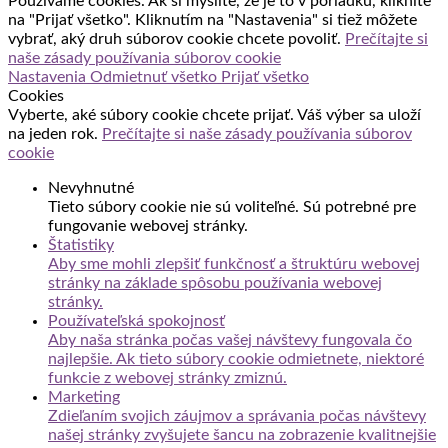
Používame cookies. Ak si myslíte, že je to v poriadku, kliknite
na "Prijať všetko". Kliknutím na "Nastavenia" si tiež môžete
vybrať, aký druh súborov cookie chcete povoliť.
Prečítajte si
naše zásady používania súborov cookie
Nastavenia
Odmietnuť všetko
Prijať všetko
Cookies
Vyberte, aké súbory cookie chcete prijať. Váš výber sa uloží
na jeden rok.
Prečítajte si naše zásady používania súborov
cookie
Nevyhnutné
Tieto súbory cookie nie sú voliteľné. Sú potrebné pre
fungovanie webovej stránky.
Štatistiky
Aby sme mohli zlepšiť funkčnosť a štruktúru webovej
stránky na základe spôsobu používania webovej
stránky.
Používateľská spokojnosť
Aby naša stránka počas vašej návštevy fungovala čo
najlepšie. Ak tieto súbory cookie odmietnete, niektoré
funkcie z webovej stránky zmiznú.
Marketing
Zdieľaním svojich záujmov a správania počas návštevy
našej stránky zvyšujete šancu na zobrazenie kvalitnejšie