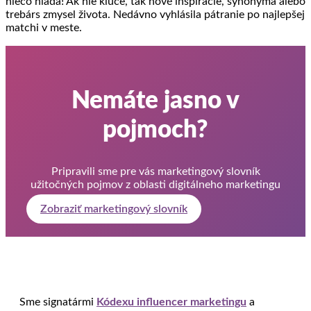
niečo hľadá! Ak nie kľúče, tak nové inšpirácie, synonymá alebo
trebárs zmysel života. Nedávno vyhlásila pátranie po najlepšej
matchi v meste.
Nemáte jasno v
pojmoch?
Pripravili sme pre vás marketingový slovník
užitočných pojmov z oblasti digitálneho marketingu
Zobraziť marketingový slovník
Sme signatármi
Kódexu influencer marketingu
a