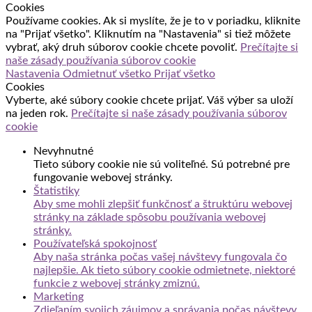
Cookies
Používame cookies. Ak si myslíte, že je to v poriadku, kliknite
na "Prijať všetko". Kliknutím na "Nastavenia" si tiež môžete
vybrať, aký druh súborov cookie chcete povoliť.
Prečítajte si
naše zásady používania súborov cookie
Nastavenia
Odmietnuť všetko
Prijať všetko
Cookies
Vyberte, aké súbory cookie chcete prijať. Váš výber sa uloží
na jeden rok.
Prečítajte si naše zásady používania súborov
cookie
Nevyhnutné
Tieto súbory cookie nie sú voliteľné. Sú potrebné pre
fungovanie webovej stránky.
Štatistiky
Aby sme mohli zlepšiť funkčnosť a štruktúru webovej
stránky na základe spôsobu používania webovej
stránky.
Používateľská spokojnosť
Aby naša stránka počas vašej návštevy fungovala čo
najlepšie. Ak tieto súbory cookie odmietnete, niektoré
funkcie z webovej stránky zmiznú.
Marketing
Zdieľaním svojich záujmov a správania počas návštevy