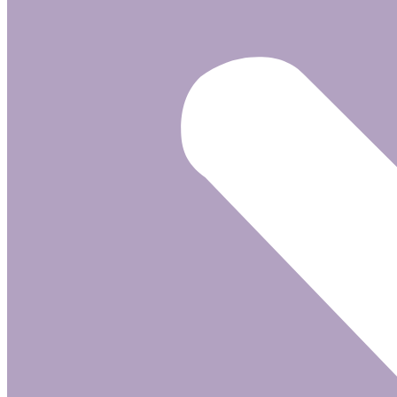
a správania
počas návštevy
našej stránky
zvyšujete šancu
na zobrazenie
kvalitnejšie
prispôsobeného
obsahu a
ponúk.