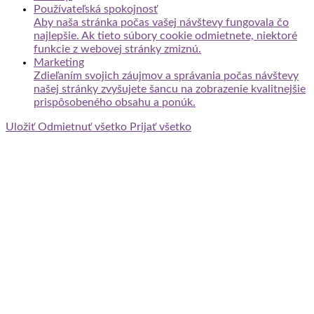
Používateľská spokojnosť
Aby naša stránka počas vašej návštevy fungovala čo
najlepšie. Ak tieto súbory cookie odmietnete, niektoré
funkcie z webovej stránky zmiznú.
Marketing
Zdieľaním svojich záujmov a správania počas návštevy
našej stránky zvyšujete šancu na zobrazenie kvalitnejšie
prispôsobeného obsahu a ponúk.
Uložiť
Odmietnuť všetko
Prijať všetko