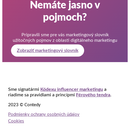
Nemáte jasno v
pojmoch?
Pripravili sme pre vás marketingový slovník
užitočných pojmov z oblasti digitálneho marketingu
Zobraziť marketingový slovník
Sme signatármi
Kódexu influencer marketingu
a
riadime sa pravidlami a princípmi
Férového tendra
.
2023 © Contedy
Podmienky ochrany osobných údajov
Cookies