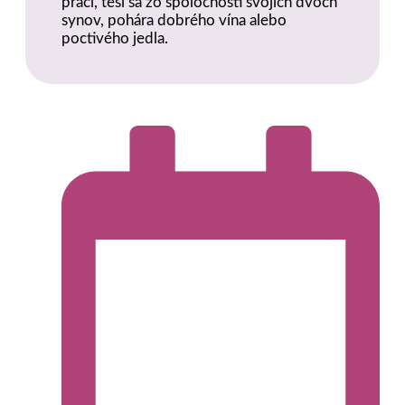
práci, teší sa zo spoločnosti svojich dvoch
synov, pohára dobrého vína alebo
poctivého jedla.