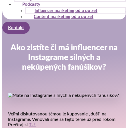
Podcasty
Influencer marketing od a po zet
Content marketing od a po zet
Kontakt
Ako zistíte či má influencer na
Instagrame silných a
nekúpených fanúšikov?
Veľmi diskutovanou témou je kupovanie „duší“ na
Instagrame. Venovali sme sa tejto téme už pred rokom.
Prečítaj si
TU.