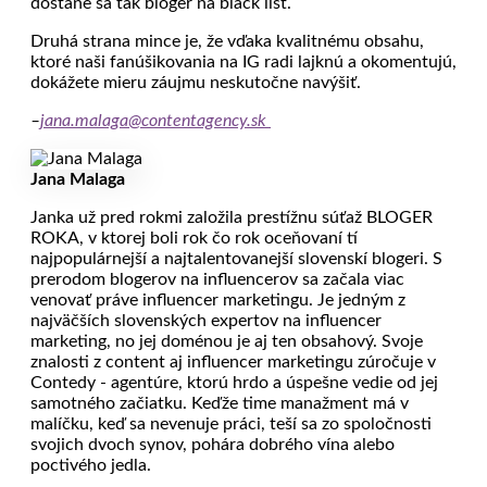
dostane sa tak bloger na black list.
Druhá strana mince je, že vďaka kvalitnému obsahu,
ktoré naši fanúšikovania na IG radi lajknú a okomentujú,
dokážete mieru záujmu neskutočne navýšiť.
–
jana.malaga@contentagency.sk
Jana Malaga
Janka už pred rokmi založila prestížnu súťaž BLOGER
ROKA, v ktorej boli rok čo rok oceňovaní tí
najpopulárnejší a najtalentovanejší slovenskí blogeri. S
prerodom blogerov na influencerov sa začala viac
venovať práve influencer marketingu. Je jedným z
najväčších slovenských expertov na influencer
marketing, no jej doménou je aj ten obsahový. Svoje
znalosti z content aj influencer marketingu zúročuje v
Contedy - agentúre, ktorú hrdo a úspešne vedie od jej
samotného začiatku. Keďže time manažment má v
malíčku, keď sa nevenuje práci, teší sa zo spoločnosti
svojich dvoch synov, pohára dobrého vína alebo
poctivého jedla.