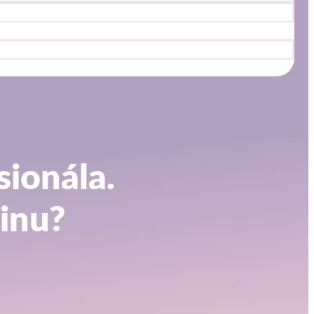
sionála.
pinu?