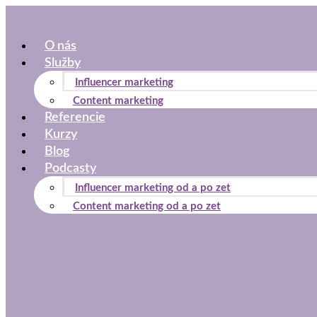
Preskočiť
na
O nás
obsah
Služby
Influencer marketing
Content marketing
Referencie
Kurzy
Blog
Podcasty
Influencer marketing od a po zet
Content marketing od a po zet