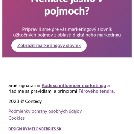
pojmoch?
Pripravili sme pre vás marketingový slovník
užitočných pojmov z oblasti digitálneho marketingu
Zobraziť marketingový slovník
Sme signatármi
Kódexu influencer marketingu
a
riadime sa pravidlami a princípmi
Férového tendra
.
2023 © Contedy
Podmienky ochrany osobných údajov
Cookies
DESIGN BY MELONBERRIES.SK