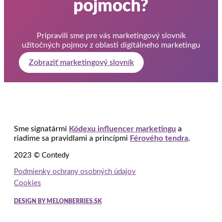
pojmoch?
Pripravili sme pre vás marketingový slovník
užitočných pojmov z oblasti digitálneho marketingu
Zobraziť marketingový slovník
Sme signatármi
Kódexu influencer marketingu
a
riadime sa pravidlami a princípmi
Férového tendra
.
2023 © Contedy
Podmienky ochrany osobných údajov
Cookies
DESIGN BY MELONBERRIES.SK