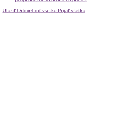
Uložiť
Odmietnuť všetko
Prijať všetko