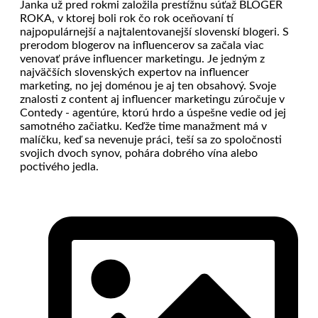
Janka už pred rokmi založila prestížnu súťaž BLOGER
ROKA, v ktorej boli rok čo rok oceňovaní tí
najpopulárnejší a najtalentovanejší slovenskí blogeri. S
prerodom blogerov na influencerov sa začala viac
venovať práve influencer marketingu. Je jedným z
najväčších slovenských expertov na influencer
marketing, no jej doménou je aj ten obsahový. Svoje
znalosti z content aj influencer marketingu zúročuje v
Contedy - agentúre, ktorú hrdo a úspešne vedie od jej
samotného začiatku. Keďže time manažment má v
malíčku, keď sa nevenuje práci, teší sa zo spoločnosti
svojich dvoch synov, pohára dobrého vína alebo
poctivého jedla.