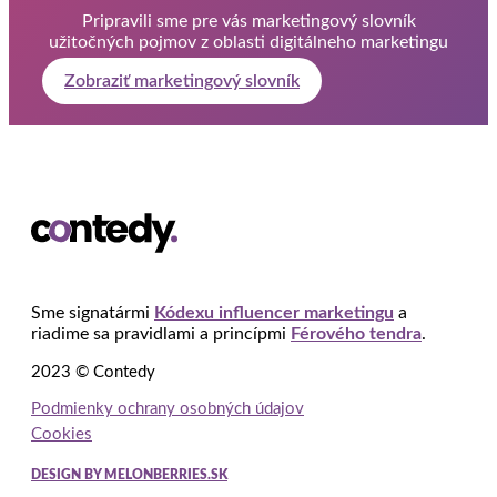
Pripravili sme pre vás marketingový slovník
užitočných pojmov z oblasti digitálneho marketingu
Zobraziť marketingový slovník
Sme signatármi
Kódexu influencer marketingu
a
riadime sa pravidlami a princípmi
Férového tendra
.
2023 © Contedy
Podmienky ochrany osobných údajov
Cookies
DESIGN BY MELONBERRIES.SK