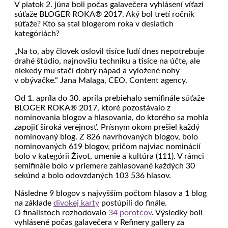
V piatok 2. júna boli počas galavečera vyhlásení víťazi
súťaže BLOGER ROKA® 2017. Aký bol tretí ročník
súťaže? Kto sa stal blogerom roka v desiatich
kategóriách?
„Na to, aby človek oslovil tisíce ľudí dnes nepotrebuje
drahé štúdio, najnovšiu techniku a tisíce na účte, ale
niekedy mu stačí dobrý nápad a vyložené nohy
v obývačke.“ Jana Malaga, CEO, Content agency.
Od 1. apríla do 30. apríla prebiehalo semifinále súťaže
BLOGER ROKA® 2017, ktoré pozostávalo z
nominovania blogov a hlasovania, do ktorého sa mohla
zapojiť široká verejnosť. Prísnym okom prešiel každý
nominovaný blog. Z 826 navrhovaných blogov, bolo
nominovaných 619 blogov, pričom najviac nominácií
bolo v kategórii Život, umenie a kultúra (111). V rámci
semifinále bolo v priemere zahlasované každých 30
sekúnd a bolo odovzdaných 103 536 hlasov.
Následne 9 blogov s najvyšším počtom hlasov a 1 blog
na základe
divokej karty
postúpili do finále.
O finalistoch rozhodovalo
34 porotcov
. Výsledky boli
vyhlásené počas galavečera v Refinery gallery za