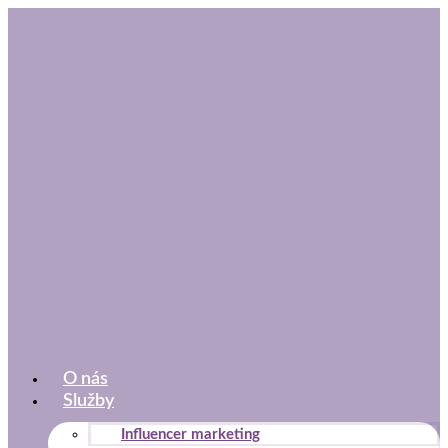
Preskočiť
na
obsah
O nás
Služby
Influencer marketing