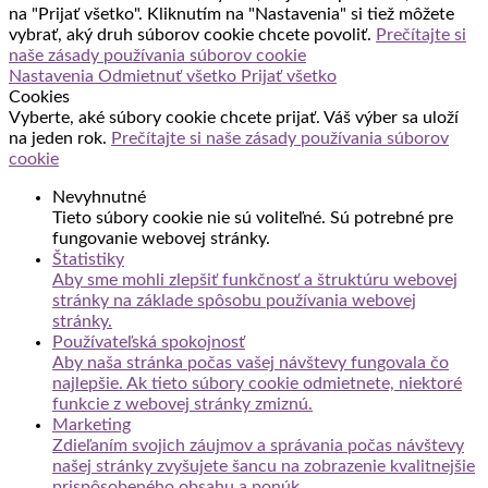
na "Prijať všetko". Kliknutím na "Nastavenia" si tiež môžete
vybrať, aký druh súborov cookie chcete povoliť.
Prečítajte si
naše zásady používania súborov cookie
Nastavenia
Odmietnuť všetko
Prijať všetko
Cookies
Vyberte, aké súbory cookie chcete prijať. Váš výber sa uloží
na jeden rok.
Prečítajte si naše zásady používania súborov
cookie
Nevyhnutné
Tieto súbory cookie nie sú voliteľné. Sú potrebné pre
fungovanie webovej stránky.
Štatistiky
Aby sme mohli zlepšiť funkčnosť a štruktúru webovej
stránky na základe spôsobu používania webovej
stránky.
Používateľská spokojnosť
Aby naša stránka počas vašej návštevy fungovala čo
najlepšie. Ak tieto súbory cookie odmietnete, niektoré
funkcie z webovej stránky zmiznú.
Marketing
Zdieľaním svojich záujmov a správania počas návštevy
našej stránky zvyšujete šancu na zobrazenie kvalitnejšie
prispôsobeného obsahu a ponúk.