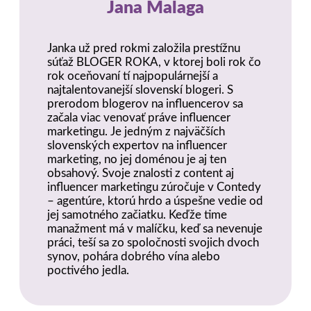
Jana Malaga
Janka už pred rokmi založila prestížnu
súťaž BLOGER ROKA, v ktorej boli rok čo
rok oceňovaní tí najpopulárnejší a
najtalentovanejší slovenskí blogeri. S
prerodom blogerov na influencerov sa
začala viac venovať práve influencer
marketingu. Je jedným z najväčších
slovenských expertov na influencer
marketing, no jej doménou je aj ten
obsahový. Svoje znalosti z content aj
influencer marketingu zúročuje v Contedy
– agentúre, ktorú hrdo a úspešne vedie od
jej samotného začiatku. Keďže time
manažment má v malíčku, keď sa nevenuje
práci, teší sa zo spoločnosti svojich dvoch
synov, pohára dobrého vína alebo
poctivého jedla.