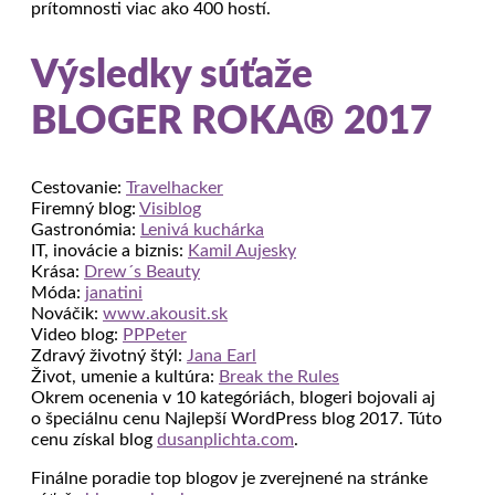
prítomnosti viac ako 400 hostí.
Výsledky súťaže
BLOGER ROKA® 2017
Cestovanie:
Travelhacker
Firemný blog:
Visiblog
Gastronómia:
Lenivá kuchárka
IT, inovácie a biznis:
Kamil Aujesky
Krása:
Drew´s Beauty
Móda:
janatini
Nováčik:
www.akousit.sk
Video blog:
PPPeter
Zdravý životný štýl:
Jana Earl
Život, umenie a kultúra:
Break the Rules
Okrem ocenenia v 10 kategóriách, blogeri bojovali aj
o špeciálnu cenu Najlepší WordPress blog 2017. Túto
cenu získal blog
dusanplichta.com
.
Finálne poradie top blogov je zverejnené na stránke