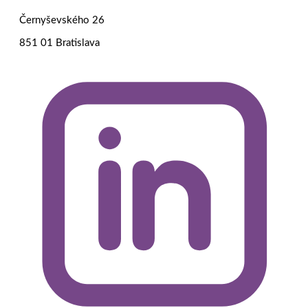
Černyševského 26
851 01 Bratislava