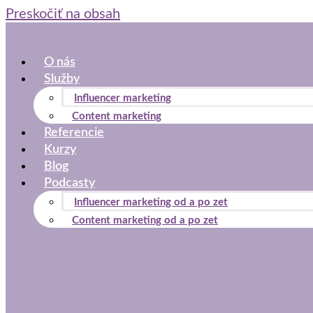
Preskočiť na obsah
O nás
Služby
Influencer marketing
Content marketing
Referencie
Kurzy
Blog
Podcasty
Influencer marketing od a po zet
Content marketing od a po zet