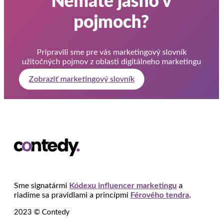
Nemáte jasno v
pojmoch?
Pripravili sme pre vás marketingový slovník
užitočných pojmov z oblasti digitálneho marketingu
Zobraziť marketingový slovník
Sme signatármi
Kódexu influencer marketingu
a
riadime sa pravidlami a princípmi
Férového tendra
.
2023 © Contedy