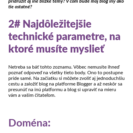
pridružiť aj iné blízke témy? V čom bude môj blog iný ako
tie ostatné?
2# Najdôležitejšie
technické parametre, na
ktoré musíte myslieť
Netreba sa báť tohto zoznamu. Vôbec nemusíte ihneď
poznať odpoveď na všetky tieto body. Ono to postupne
príde samé. Na začiatku si môžete zvoliť aj jednoduchšiu
cestu a založiť blog na platforme Blogger a až neskôr sa
presunúť na inú platformu a blog si upraviť na mieru
vám a vašim čitateľom.
Doména
: