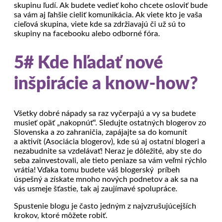
skupinu ľudí. Ak budete vedieť koho chcete osloviť bude
sa vám aj ľahšie cieliť komunikácia. Ak viete kto je vaša
cieľová skupina, viete kde sa zdržiavajú či už sú to
skupiny na facebooku alebo odborné fóra.
5# Kde hľadať nové
inšpirácie a know-how?
Všetky dobré nápady sa raz vyčerpajú a vy sa budete
musieť opäť „nakopnúť“. Sledujte ostatných blogerov zo
Slovenska a zo zahraničia, zapájajte sa do komunít
a aktivít (Asociácia blogerov), kde sú aj ostatní blogeri a
nezabudnite sa vzdelávať! Neraz je dôležité, aby ste do
seba zainvestovali, ale tieto peniaze sa vám veľmi rýchlo
vrátia! Vďaka tomu budete váš blogerský príbeh
úspešný a získate mnoho nových podnetov a ak sa na
vás usmeje šťastie, tak aj zaujímavé spolupráce.
Spustenie blogu je často jedným z najvzrušujúcejších
krokov, ktoré môžete robiť.