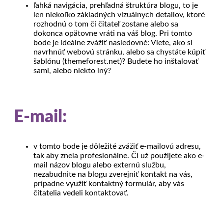
ľahká navigácia, prehľadná štruktúra blogu, to je
len niekoľko základných vizuálnych detailov, ktoré
rozhodnú o tom či čitateľ zostane alebo sa
dokonca opätovne vráti na váš blog. Pri tomto
bode je ideálne zvážiť nasledovné: Viete, ako si
navrhnúť webovú stránku, alebo sa chystáte kúpiť
šablónu (themeforest.net)? Budete ho inštalovať
sami, alebo niekto iný?
E-mail:
v tomto bode je dôležité zvážiť e-mailovú adresu,
tak aby znela profesionálne. Či už použijete ako e-
mail názov blogu alebo externú službu,
nezabudnite na blogu zverejniť kontakt na vás,
prípadne využiť kontaktný formulár, aby vás
čitatelia vedeli kontaktovať.