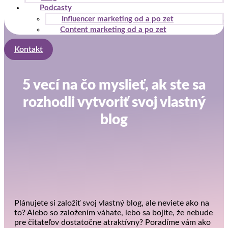
Podcasty
Influencer marketing od a po zet
Content marketing od a po zet
Kontakt
5 vecí na čo myslieť, ak ste sa
rozhodli vytvoriť svoj vlastný
blog
Plánujete si založiť svoj vlastný blog, ale neviete ako na
to? Alebo so založením váhate, lebo sa bojíte, že nebude
pre čitateľov dostatočne atraktívny? Poradíme vám ako