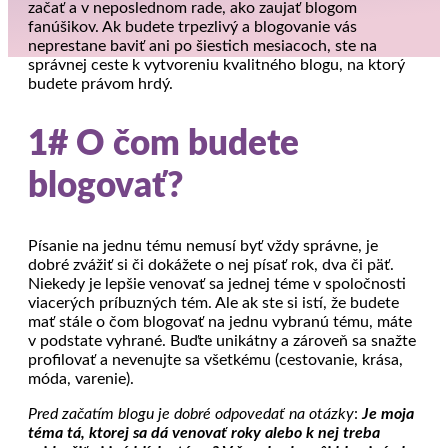
začať a v neposlednom rade, ako zaujať blogom
fanúšikov. Ak budete trpezlivý a blogovanie vás
neprestane baviť ani po šiestich mesiacoch, ste na
správnej ceste k vytvoreniu kvalitného blogu, na ktorý
budete právom hrdý.
1# O čom budete
blogovať?
Písanie na jednu tému nemusí byť vždy správne, je
dobré zvážiť si či dokážete o nej písať rok, dva či päť.
Niekedy je lepšie venovať sa jednej téme v spoločnosti
viacerých príbuzných tém. Ale ak ste si istí, že budete
mať stále o čom blogovať na jednu vybranú tému, máte
v podstate vyhrané. Buďte unikátny a zároveň sa snažte
profilovať a nevenujte sa všetkému (cestovanie, krása,
móda, varenie).
Pred začatím blogu je dobré odpovedať na otázky
:
Je moja
téma tá, ktorej sa dá venovať roky alebo k nej treba