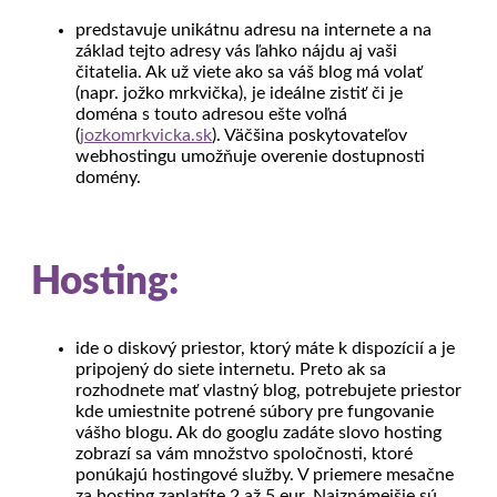
predstavuje unikátnu adresu na internete a na
základ tejto adresy vás ľahko nájdu aj vaši
čitatelia. Ak už viete ako sa váš blog má volať
(napr. jožko mrkvička), je ideálne zistiť či je
doména s touto adresou ešte voľná
(
jozkomrkvicka.sk
). Väčšina poskytovateľov
webhostingu umožňuje overenie dostupnosti
domény.
Hosting:
ide o diskový priestor, ktorý máte k dispozícií a je
pripojený do siete internetu. Preto ak sa
rozhodnete mať vlastný blog, potrebujete priestor
kde umiestnite potrené súbory pre fungovanie
vášho blogu. Ak do googlu zadáte slovo hosting
zobrazí sa vám množstvo spoločnosti, ktoré
ponúkajú hostingové služby. V priemere mesačne
za hosting zaplatíte 2 až 5 eur. Najznámejšie sú