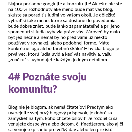
Najprv poriadne googlujte a konzultujte! Ak ešte nie ste
na 100 % rozhodnutý aké meno bude mať váš blog,
skúste sa poradiť s ľuďmi vo vašom okolí. Je dôležité
vybrať si také meno, ktoré sa dostane do povedomia,
bude dobre znieť, bude ľahko zapamätateľné a pri jeho
spomenutí si ľudia vybavia práve vás. Zároveň by malo
byť jedinečné a nemal by ho pred vami už niekto
používať v rovnakej, alebo podobnej forme. Máte
konkrétne logo alebo farebnú škálu? Hlavička blogu je
prvá vec, ktorú ľudia uvidia keď vás navštívia, vašu
„značku“ si vybudujete každým jedným detailom.
4# Poznáte svoju
komunitu?
Blog nie je blogom, ak nemá čitateľov! Predtým ako
uverejníte svoj prvý blogový príspevok, je dobré sa
zamyslieť na tým, koho chcete osloviť. Je rozdiel či sa
venujete dospelým alebo deťom, či tínedžerom, ako aj či
sa venujete písaniu pre veľký dav alebo len pre istú