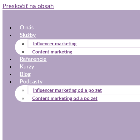
Preskočiť na obsah
O nás
Služby
Influencer marketing
Content marketing
Referencie
Kurzy
Blog
Podcasty
Influencer marketing od a po zet
Content marketing od a po zet